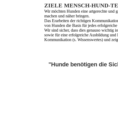
ZIELE MENSCH-HUND-TEAM - 
Wir möchten Hunden eine artgerechte und ge
machen und näher bringen.
Das Erarbeiten der richtigen Kommunikatio
von Hunden die Basis für jedes erfolgreiche
Wir sind sicher, dass dies genauso wichtig 
sowie für eine erfolgreiche Ausbildung und
Kommunikation (s. Wissenswertes) und zeige
Für Hunde ist eine sinnvolle und art
gefördert und beschäftigt ist, kaum 
"Hunde benötigen die Sich