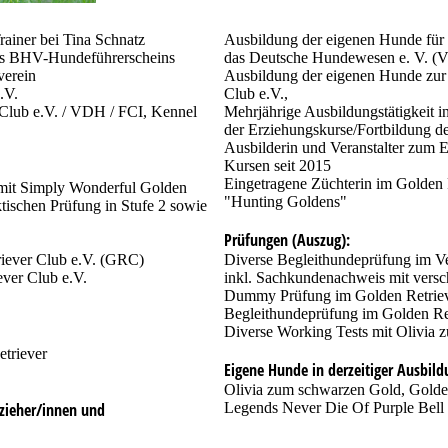
iner bei Tina Schnatz
Ausbildung der eigenen Hunde für 
des BHV-Hundeführerscheins
das Deutsche Hundewesen e. V. 
verein
Ausbildung der eigenen Hunde zur
.V.
Club e.V.,
 Club e.V. / VDH / FCI, Kennel
Mehrjährige Ausbildungstätigkeit 
der Erziehungskurse/Fortbildung de
Ausbilderin und Veranstalter zum
Kursen seit 2015
Eingetragene Züchterin im Golden 
mit Simply Wonderful Golden
"Hunting Goldens"
tischen Prüfung in Stufe 2 sowie
Prüfungen (Auszug):
iever Club e.V. (GRC)
Diverse Begleithundeprüfung im Ve
ver Club e.V.
inkl. Sachkundenachweis mit vers
Dummy Prüfung im Golden Retriev
Begleithundeprüfung im Golden Re
Diverse Working Tests mit Olivia
triever
Eigene Hunde in derzeitiger Ausbild
Olivia zum schwarzen Gold, Golde
zieher/innen und
Legends Never Die Of Purple Bell 