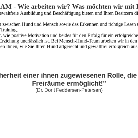
Wie arbeiten wir? Was möchten wir mit Ih
waltfreie Ausbildung und Beschäftigung bieten und Ihren Besitzern d
n zwischen Hund und Mensch sowie das Erkennen und richtige Lesen u
 Training.
ist, wie positive Motivation und beides für den Erfolg für ein erfolgr
 Erziehung unerlässlich ist. Bei Mensch-Hund-Team arbeiten wir in de
n Ihnen, wie Sie Ihren Hund artgerecht und gewaltfrei erfolgreich aus
gerechte Beschäftigung unerlässlich. Bitte bedenken Sie, d
Chancen hat ein glücklicher Hund zu sein.
erheit einer ihnen zugewiesenen Rolle, die
Freiräume ermöglicht!"
(Dr. Dorit Feddersen-Petersen)